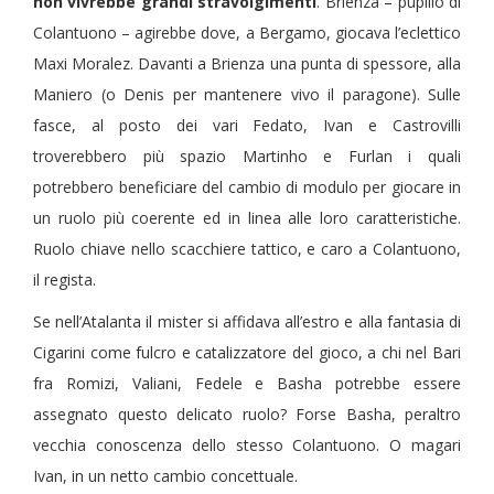
non vivrebbe grandi stravolgimenti
. Brienza – pupillo di
Colantuono – agirebbe dove, a Bergamo, giocava l’eclettico
Maxi Moralez. Davanti a Brienza una punta di spessore, alla
Maniero (o Denis per mantenere vivo il paragone). Sulle
fasce, al posto dei vari Fedato, Ivan e Castrovilli
troverebbero più spazio Martinho e Furlan i quali
potrebbero beneficiare del cambio di modulo per giocare in
un ruolo più coerente ed in linea alle loro caratteristiche.
Ruolo chiave nello scacchiere tattico, e caro a Colantuono,
il regista.
Se nell’Atalanta il mister si affidava all’estro e alla fantasia di
Cigarini come fulcro e catalizzatore del gioco, a chi nel Bari
fra Romizi, Valiani, Fedele e Basha potrebbe essere
assegnato questo delicato ruolo? Forse Basha, peraltro
vecchia conoscenza dello stesso Colantuono. O magari
Ivan, in un netto cambio concettuale.