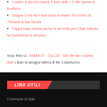
L’uomo in più non basta: Il Bari cede 1-0 allo Spezia in
trasferta
Doppio Cissé ed il Bari torna a volare: 3-0 contro la
Ternana al San Nicola
Coppa Italia, buona anche la seconda per il Bari: battuta
la Cremonese in rimonta
Vous êtes ici :
ASBARI.IT - CALCIO - Sito dei fan
»
Siamo
Bari
» Bari: la lavagna tattica di Mr. Colantuono
LINK UTILI
Commune Di Bari