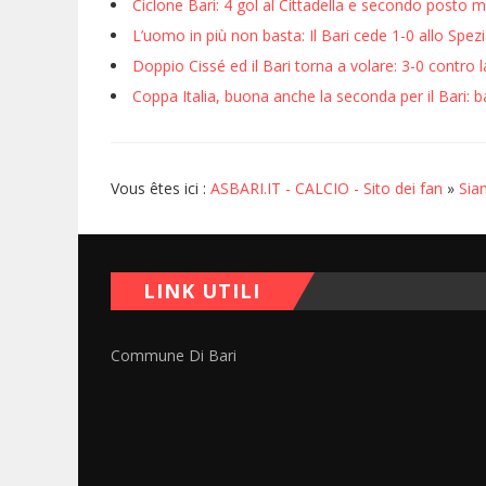
Ciclone Bari: 4 gol al Cittadella e secondo posto 
L’uomo in più non basta: Il Bari cede 1-0 allo Spezi
Doppio Cissé ed il Bari torna a volare: 3-0 contro 
Coppa Italia, buona anche la seconda per il Bari: 
Vous êtes ici :
ASBARI.IT - CALCIO - Sito dei fan
»
Sia
LINK UTILI
Commune Di Bari