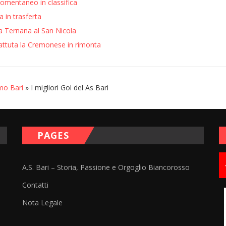
momentaneo in classifica
a in trasferta
la Ternana al San Nicola
battuta la Cremonese in rimonta
mo Bari
» I migliori Gol del As Bari
PAGES
A.S. Bari – Storia, Passione e Orgoglio Biancorosso
Contatti
Nota Legale