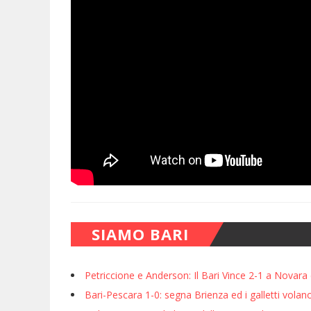
SIAMO BARI
Petriccione e Anderson: Il Bari Vince 2-1 a Novara e
Bari-Pescara 1-0: segna Brienza ed i galletti volan